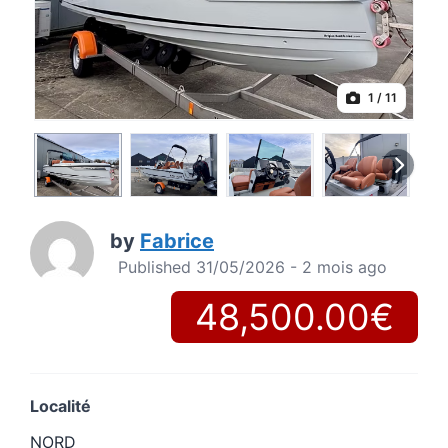
1
/ 11
by
Fabrice
Published 31/05/2026 - 2 mois ago
48,500.00€
Localité
NORD